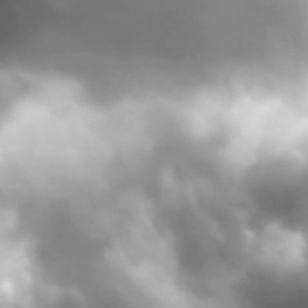
Lar
Biografia
 visita!
Se você quiser entrar em contato comigo, envie por est
Name
Email
Subject
Message